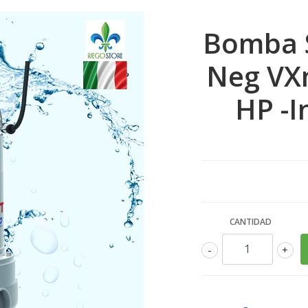
Bomba 
Neg VXm
HP -I
CANTIDAD
-
+