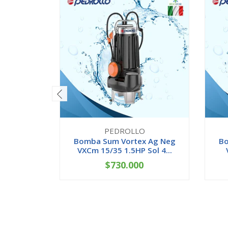
PEDROLLO
Bomba Sum Vortex Ag Neg
Bo
VXCm 15/35 1.5HP Sol 4...
$730.000
-
+
-