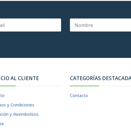
ICIO AL CLIENTE
CATEGORÍAS DESTACAD
cto
Contacto
os y Condiciones
ución y Reembolsos
ia