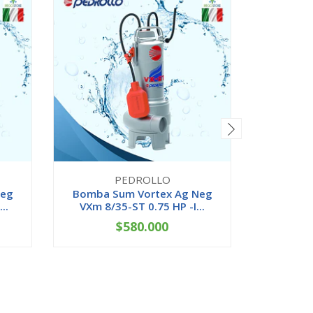
PEDROLLO
Neg
Bomba Sum Vortex Ag Neg
Bomba 
..
VXm 8/35-ST 0.75 HP -I...
VXm 10
$580.000
-
+
-