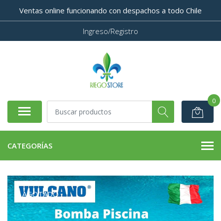
Ventas online funcionando con despachos a todo Chile
Ingreso/Registro
0
CATEGORÍAS
AGOTADO