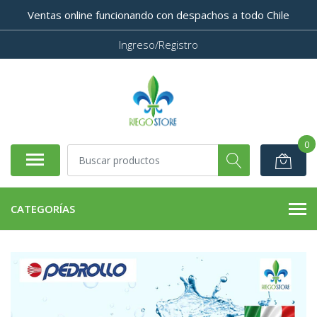
Ventas online funcionando con despachos a todo Chile
Ingreso/Registro
0
CATEGORÍAS