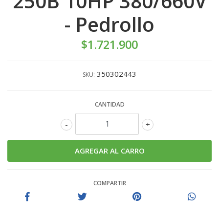
250B 10HP 380/660V
- Pedrollo
$1.721.900
350302443
SKU:
CANTIDAD
-
+
COMPARTIR