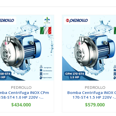
PEDROLLO
PEDROLLO
mba Centrifuga INOX CPm
Bomba Centrifuga INOX 
158-ST4 1.0 HP 220V -...
170-ST4 1.5 HP 220V -..
$434.000
$579.000
+
-
+