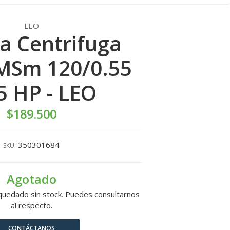
LEO
 Centrifuga
MSm 120/0.55
5 HP - LEO
$189.500
350301684
SKU:
Agotado
quedado sin stock. Puedes consultarnos
al respecto.
CONTÁCTANOS