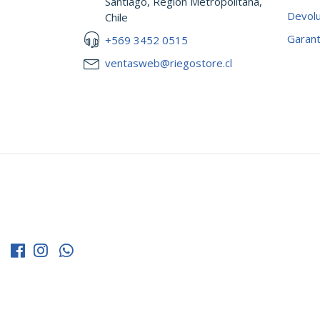
Santiago, Región Metropolitana,
Devol
Chile
Garant
+569 3452 0515
ventasweb@riegostore.cl