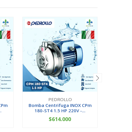
PEDROLLO
CPm
Bomba Centrifuga INOX CPm
Bomba C
.
180-ST4 1.5 HP 220V -...
200-ST4
$614.000
-
+
-