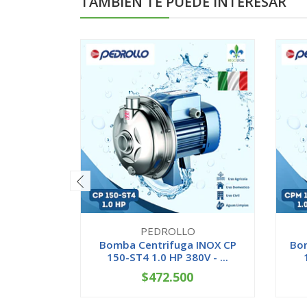
TAMBIÉN TE PUEDE INTERESAR
PEDROLLO
Bomba Centrifuga INOX CP
Bo
150-ST4 1.0 HP 380V - ...
$472.500
-
+
-