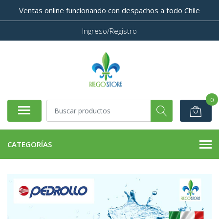
Ventas online funcionando con despachos a todo Chile
Ingreso/Registro
0
CATEGORÍAS