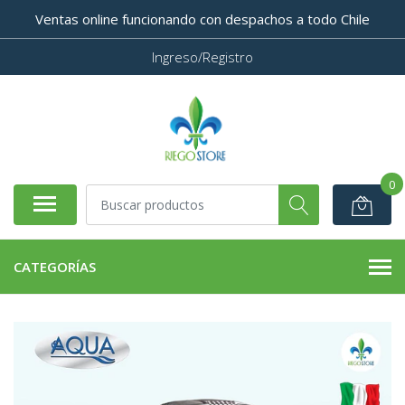
Ventas online funcionando con despachos a todo Chile
Ingreso/Registro
0
CATEGORÍAS