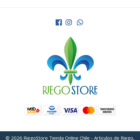
© 2026 RiegoStore Tienda Online Chile - Articulos de Riego,