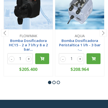
FLOWMAK
AQUA
Bomba Dosificadora
Bomba Dosificadora
HC15 - 2 a 7 l/h y 8 a 2
Peristaltica 1 l/h - 3 bar
bar...
-...
-
+
-
+
$205.400
$208.964