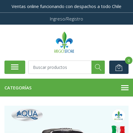
Ventas online funcionando con despachos a todo Chile
Ingreso/Registro
0
CATEGORÍAS