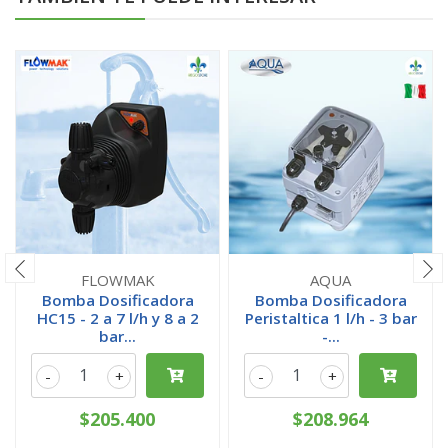
FLOWMAK
AQUA
Bomba Dosificadora
Bomba Dosificadora
HC15 - 2 a 7 l/h y 8 a 2
Peristaltica 1 l/h - 3 bar
bar...
-...
-
+
-
+
$205.400
$208.964