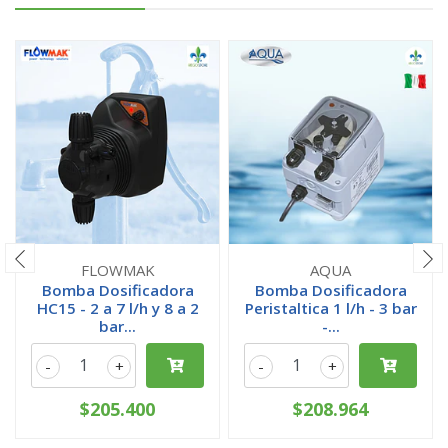
FLOWMAK
AQUA
Bomba Dosificadora
Bomba Dosificadora
HC15 - 2 a 7 l/h y 8 a 2
Peristaltica 1 l/h - 3 bar
bar...
-...
-
+
-
+
$205.400
$208.964