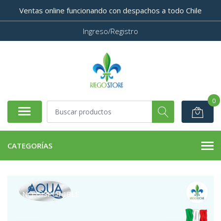
Ventas online funcionando con despachos a todo Chile
Ingreso/Registro
0
CATEGORÍAS
NO DISPONIBLE