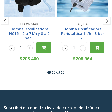
FLOWMAK
AQUA
Bomba Dosificadora
Bomba Dosificadora
HC15 - 2 a 7 l/h y 8 a 2
Peristaltica 1 l/h - 3 bar
bar...
-...
-
+
-
+
$205.400
$208.964
Suscríbete a nuestra lista de correo electrónico