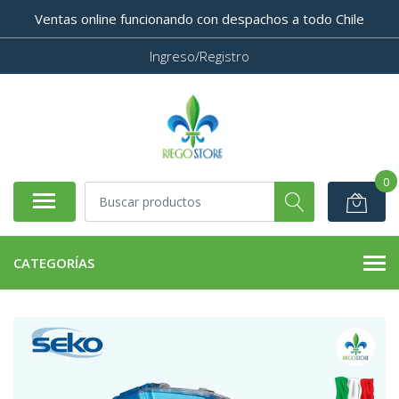
Ventas online funcionando con despachos a todo Chile
Ingreso/Registro
0
CATEGORÍAS