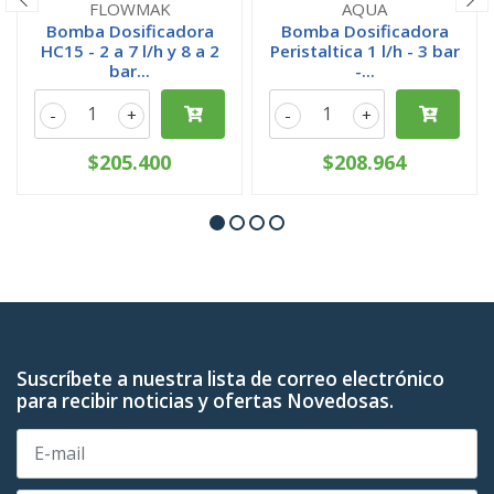
FLOWMAK
AQUA
Bomba Dosificadora
Bomba Dosificadora
HC15 - 2 a 7 l/h y 8 a 2
Peristaltica 1 l/h - 3 bar
bar...
-...
-
+
-
+
$205.400
$208.964
Suscríbete a nuestra lista de correo electrónico
para recibir noticias y ofertas Novedosas.