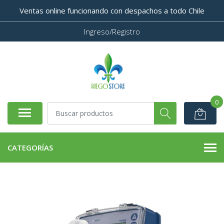
Ventas online funcionando con despachos a todo Chile
Ingreso/Registro
0
CATEGORÍAS