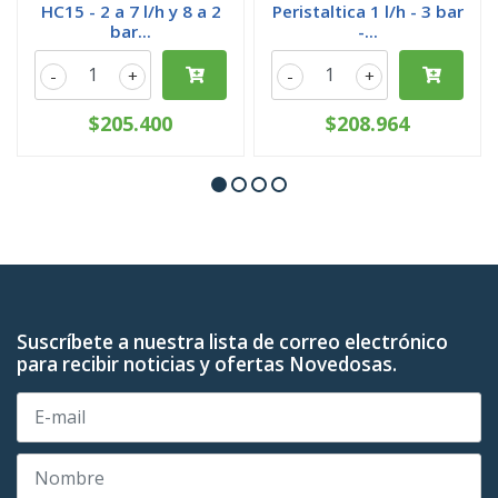
HC15 - 2 a 7 l/h y 8 a 2
Peristaltica 1 l/h - 3 bar
bar...
-...
-
+
-
+
$205.400
$208.964
Suscríbete a nuestra lista de correo electrónico
para recibir noticias y ofertas Novedosas.