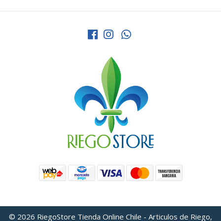
© 2026 RiegoStore Tienda Online Chile - Articulos de Riego,