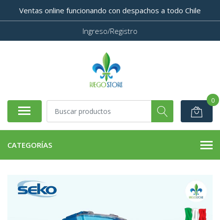
Ventas online funcionando con despachos a todo Chile
Ingreso/Registro
0
CATEGORÍAS