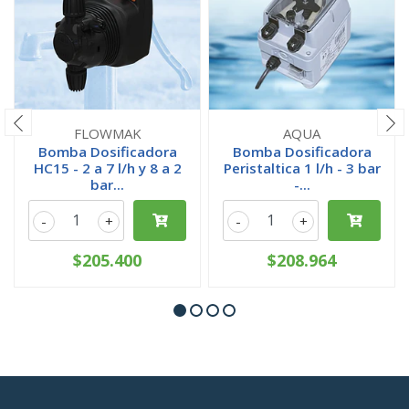
FLOWMAK
AQUA
Bomba Dosificadora
Bomba Dosificadora
HC15 - 2 a 7 l/h y 8 a 2
Peristaltica 1 l/h - 3 bar
bar...
-...
-
+
-
+
$205.400
$208.964