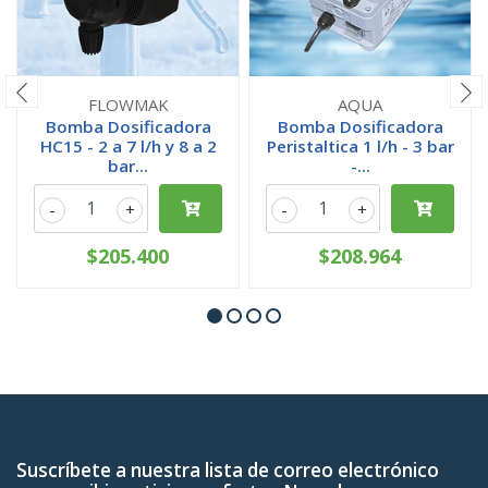
FLOWMAK
AQUA
Bomba Dosificadora
Bomba Dosificadora
HC15 - 2 a 7 l/h y 8 a 2
Peristaltica 1 l/h - 3 bar
bar...
-...
-
+
-
+
$205.400
$208.964
Suscríbete a nuestra lista de correo electrónico