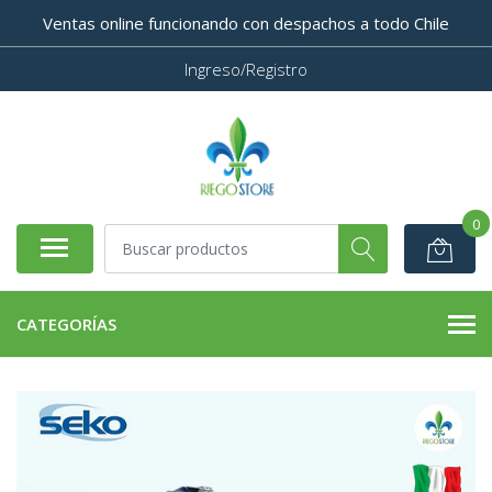
Ventas online funcionando con despachos a todo Chile
Ingreso/Registro
0
CATEGORÍAS