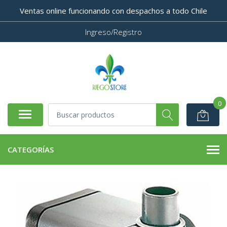
Ventas online funcionando con despachos a todo Chile
Ingreso/Registro
0
CATEGORÍAS