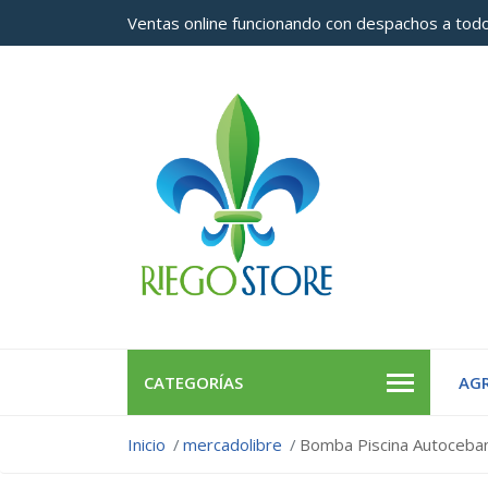
Ventas online funcionando con despachos a todo
CATEGORÍAS
AGR
Inicio
mercadolibre
Bomba Piscina Autoceba