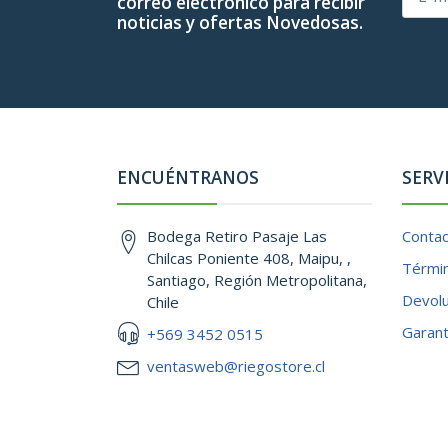
correo electrónico para recibir
noticias y ofertas Novedosas.
ENCUÉNTRANOS
SERV
Bodega Retiro Pasaje Las
Conta
Chilcas Poniente 408, Maipu, ,
Términ
Santiago, Región Metropolitana,
Devol
Chile
Garant
+569 3452 0515
ventasweb@riegostore.cl