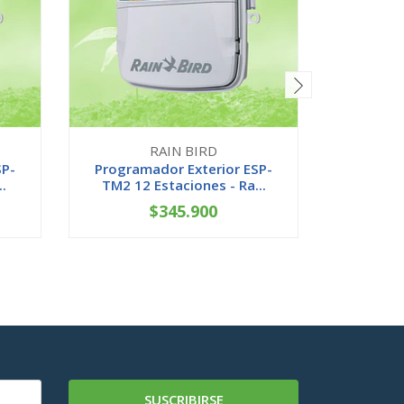
RAIN BIRD
SP-
Programador Exterior ESP-
Modulo d
.
TM2 12 Estaciones - Ra...
para 
$345.900
-
+
-
SUSCRIBIRSE