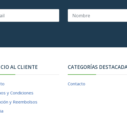
ICIO AL CLIENTE
CATEGORÍAS DESTACAD
cto
Contacto
os y Condiciones
ución y Reembolsos
ia