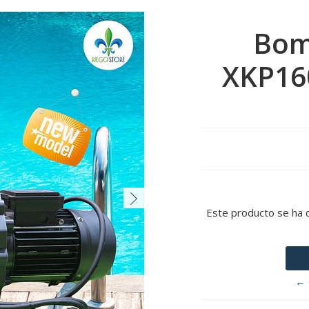
Bom
XKP160
Este producto se ha 
← 