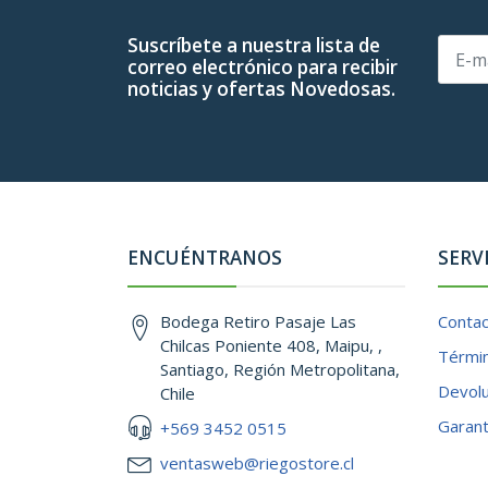
Suscríbete a nuestra lista de
correo electrónico para recibir
noticias y ofertas Novedosas.
ENCUÉNTRANOS
SERV
Bodega Retiro Pasaje Las
Conta
Chilcas Poniente 408, Maipu, ,
Términ
Santiago, Región Metropolitana,
Devol
Chile
Garant
+569 3452 0515
ventasweb@riegostore.cl