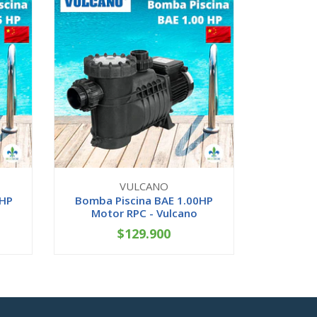
VULCANO
 HP
Bomba Piscina BAE 1.00HP
Motor RPC - Vulcano
$129.900
-
+