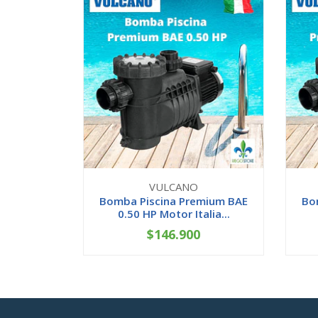
VULCANO
Bomba Piscina Premium BAE
Bo
0.50 HP Motor Italia...
$146.900
-
+
-