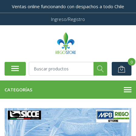
Ventas online funcionando con despachos a todo Chile
Ingreso/Registro
0
CATEGORÍAS