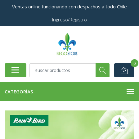
Ventas online funcionando con despachos a todo Chile
Ingreso/Registro
0
CATEGORÍAS