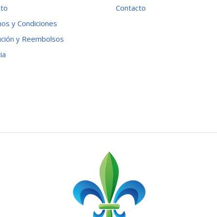
cto
Contacto
os y Condiciones
ución y Reembolsos
ia