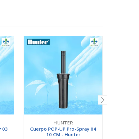
HUNTER
y 03
Cuerpo POP-UP Pro-Spray 04
Cuerpo P
10 CM - Hunter
1