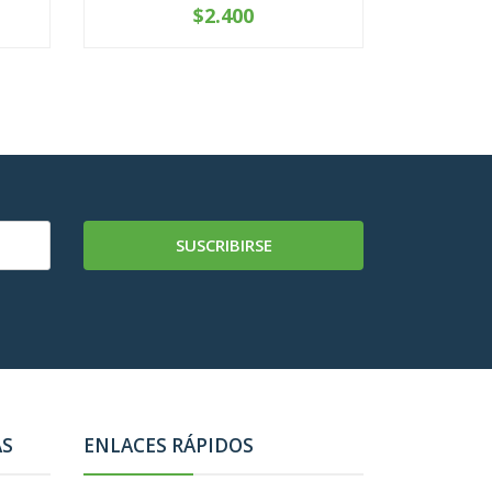
$2.400
-
+
-
SUSCRIBIRSE
AS
ENLACES RÁPIDOS