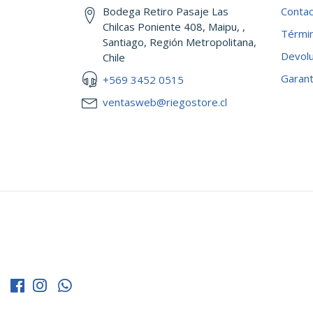
Bodega Retiro Pasaje Las
Conta
Chilcas Poniente 408, Maipu, ,
Términ
Santiago, Región Metropolitana,
Devol
Chile
Garant
+569 3452 0515
ventasweb@riegostore.cl