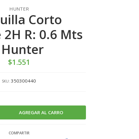
HUNTER
uilla Corto
 2H R: 0.6 Mts
- Hunter
$1.551
350300440
SKU:
COMPARTIR