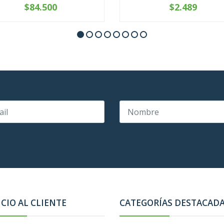
$84.500
$2.489
+
-
+
ICIO AL CLIENTE
CATEGORÍAS DESTACAD