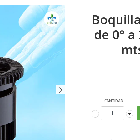
Boquill
de 0° a
mt
CANTIDAD
-
+