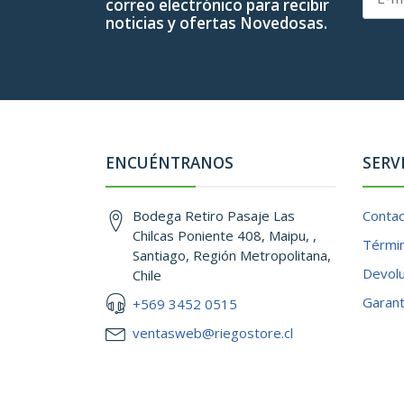
correo electrónico para recibir
noticias y ofertas Novedosas.
ENCUÉNTRANOS
SERV
Bodega Retiro Pasaje Las
Conta
Chilcas Poniente 408, Maipu, ,
Términ
Santiago, Región Metropolitana,
Devol
Chile
Garant
+569 3452 0515
ventasweb@riegostore.cl