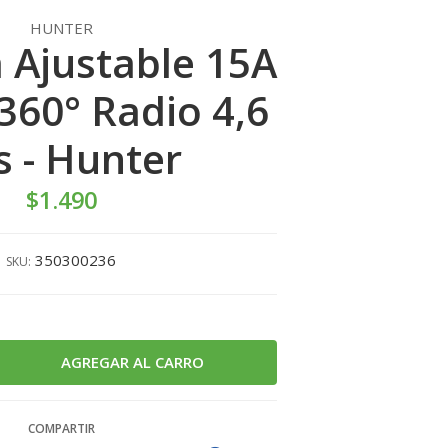
HUNTER
a Ajustable 15A
 360° Radio 4,6
s - Hunter
$1.490
350300236
SKU:
COMPARTIR