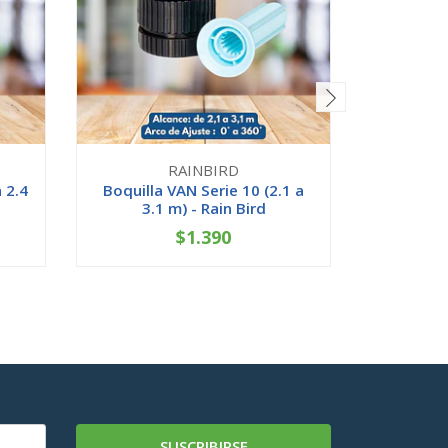
RAINBIRD
 2.4
Boquilla VAN Serie 10 (2.1 a
Boquilla
3.1 m) - Rain Bird
3.7
$1.390
-
+
-
SUSCRIBIRSE