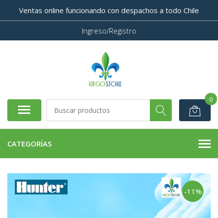
Ventas online funcionando con despachos a todo Chile
Ingreso/Registro
0
CATEGORÍAS
-11%