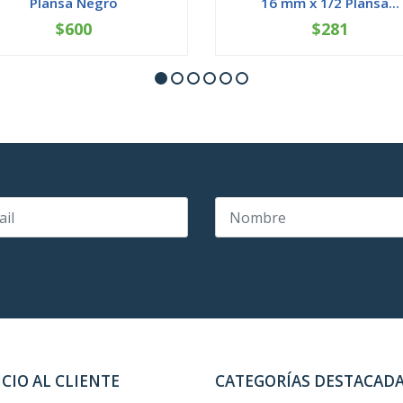
Plansa Negro
16 mm x 1/2 Plansa...
$600
$281
+
-
+
ICIO AL CLIENTE
CATEGORÍAS DESTACAD