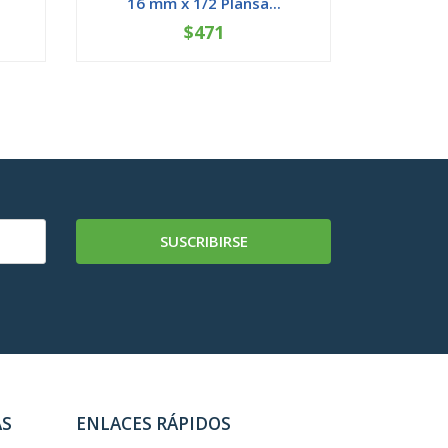
16 mm x 1/2 Plansa...
25x20 
$471
-
+
-
SUSCRIBIRSE
AS
ENLACES RÁPIDOS