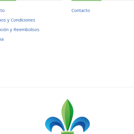
cto
Contacto
os y Condiciones
ución y Reembolsos
ia