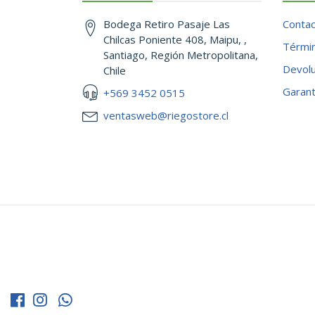
Bodega Retiro Pasaje Las
Conta
Chilcas Poniente 408, Maipu, ,
Términ
Santiago, Región Metropolitana,
Devol
Chile
Garant
+569 3452 0515
ventasweb@riegostore.cl