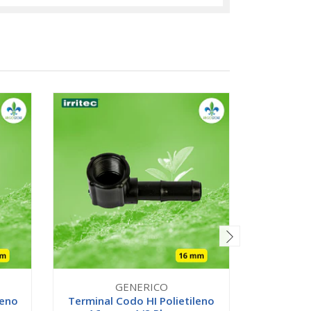
GENERICO
leno
Terminal Codo HI Polietileno
Buje C