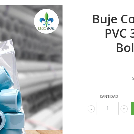
Buje C
PVC 
Bol
S
CANTIDAD
-
+