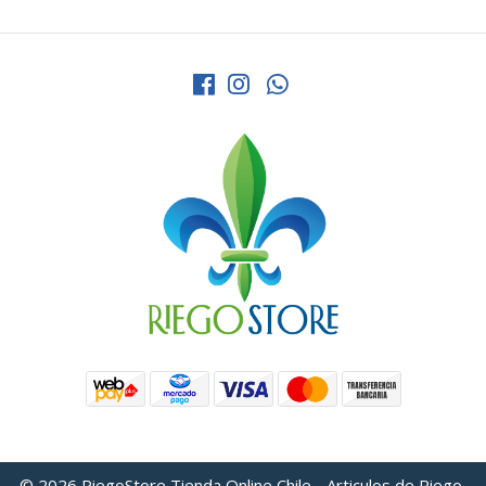
© 2026 RiegoStore Tienda Online Chile - Articulos de Riego,