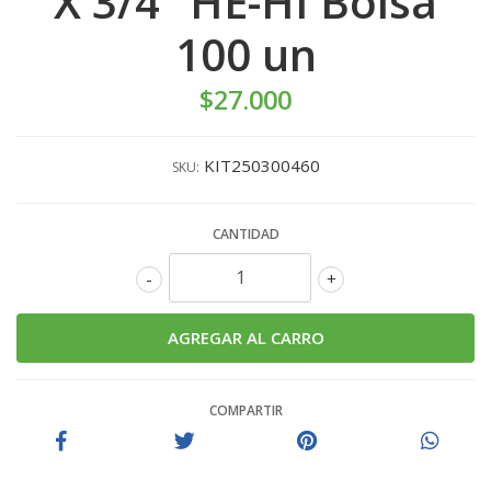
X 3/4" HE-HI Bolsa
100 un
$27.000
KIT250300460
SKU:
CANTIDAD
-
+
COMPARTIR