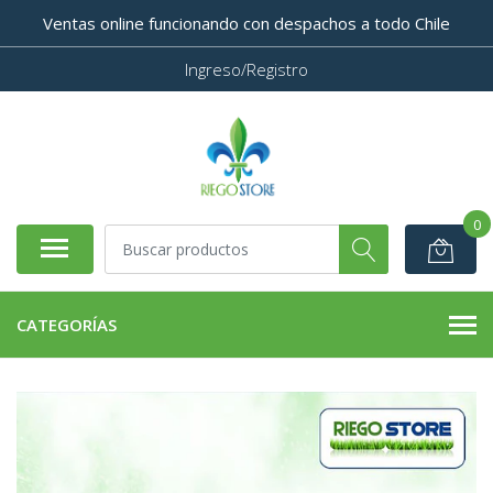
Ventas online funcionando con despachos a todo Chile
Ingreso/Registro
0
CATEGORÍAS