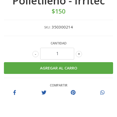
Polietileno - Irritec
$150
350300214
SKU:
CANTIDAD
-
+
COMPARTIR