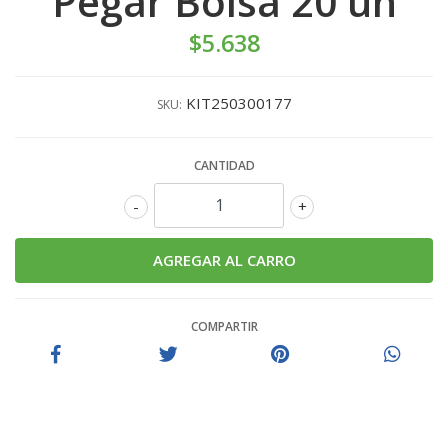
Pegar Bolsa 20 un
$5.638
KIT250300177
SKU:
CANTIDAD
-
+
COMPARTIR