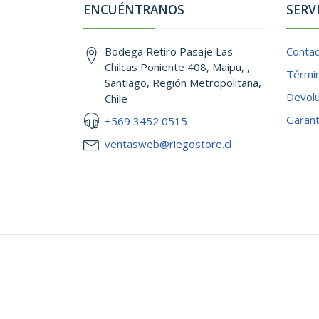
ENCUÉNTRANOS
SERV
Bodega Retiro Pasaje Las
Conta
Chilcas Poniente 408, Maipu, ,
Términ
Santiago, Región Metropolitana,
Devol
Chile
Garant
+569 3452 0515
ventasweb@riegostore.cl