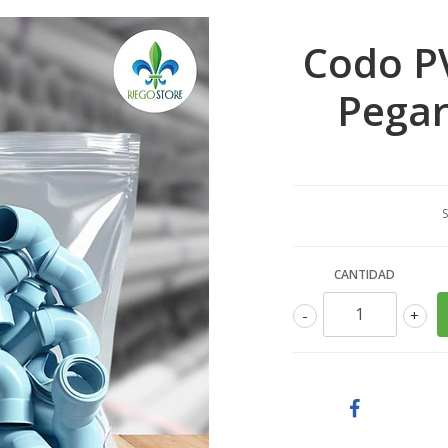
Codo P
Pegar
S
CANTIDAD
-
+