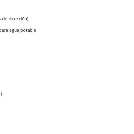
 de direcci¢n)
 para agua potable
s)