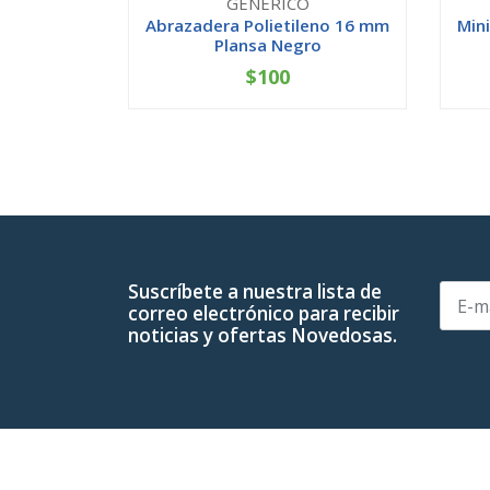
GENERICO
Abrazadera Polietileno 16 mm
Mini
Plansa Negro
$100
-
+
-
Suscríbete a nuestra lista de
correo electrónico para recibir
noticias y ofertas Novedosas.