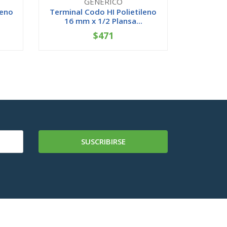
GENERICO
leno
Terminal Codo HI Polietileno
Buje C
16 mm x 1/2 Plansa...
25x20 
$471
-
+
-
SUSCRIBIRSE