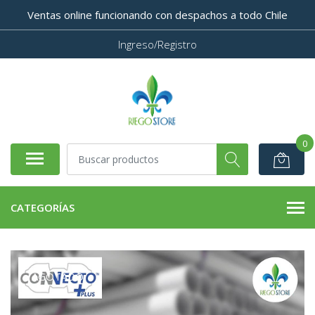
Ventas online funcionando con despachos a todo Chile
Ingreso/Registro
0
CATEGORÍAS
AGOTADO