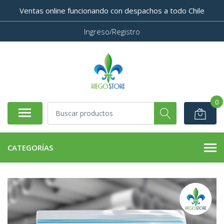
Ventas online funcionando con despachos a todo Chile
Ingreso/Registro
0
CATEGORÍAS