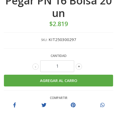
Pegar PN 16 Bolsa 20
un
$2.819
KIT250300297
SKU:
CANTIDAD
-
+
COMPARTIR