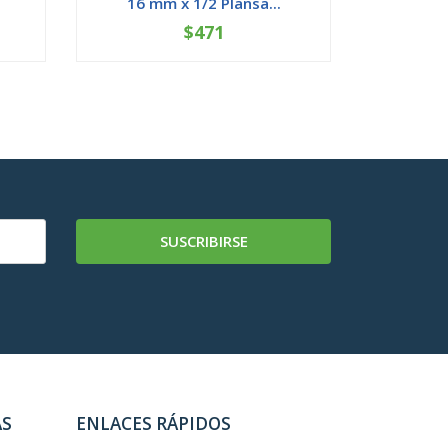
16 mm x 1/2 Plansa...
25x20 
$471
-
+
-
SUSCRIBIRSE
AS
ENLACES RÁPIDOS