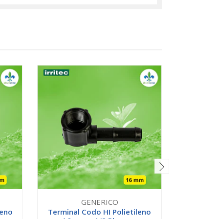
GENERICO
leno
Terminal Codo HI Polietileno
Buje C