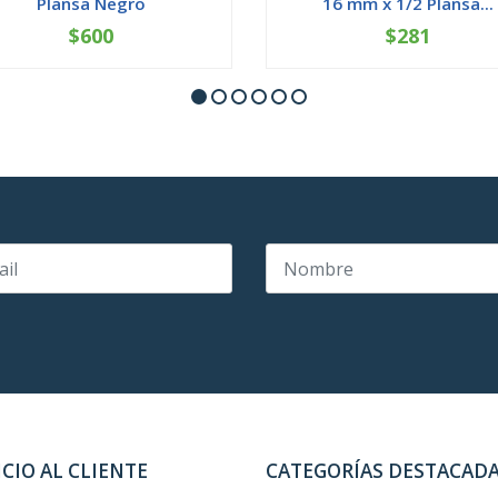
Plansa Negro
16 mm x 1/2 Plansa...
$600
$281
+
-
+
ICIO AL CLIENTE
CATEGORÍAS DESTACAD