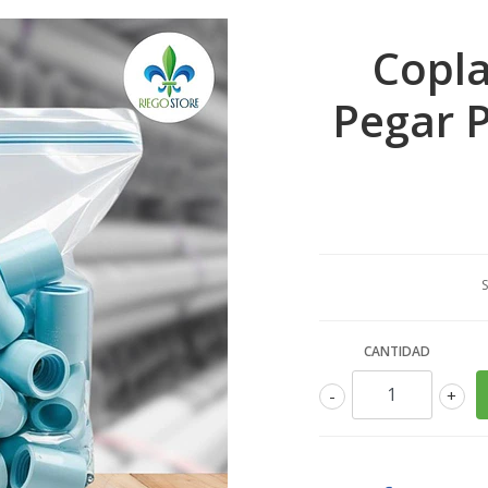
Copl
Pegar P
S
CANTIDAD
-
+