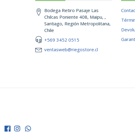
Bodega Retiro Pasaje Las
Conta
Chilcas Poniente 408, Maipu, ,
Términ
Santiago, Región Metropolitana,
Devol
Chile
Garant
+569 3452 0515
ventasweb@riegostore.cl