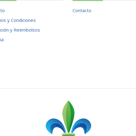
cto
Contacto
os y Condiciones
ución y Reembolsos
ia