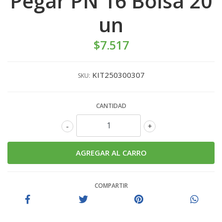
Pegar PN 16 Bolsa 20
un
$7.517
KIT250300307
SKU:
CANTIDAD
-
+
COMPARTIR