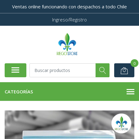
Ventas online funcionando con despachos a todo Chile
Ingreso/Registro
0
CATEGORÍAS