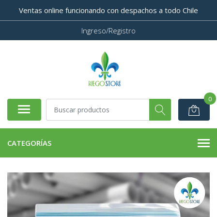
Ventas online funcionando con despachos a todo Chile
Ingreso/Registro
0
CATEGORÍAS