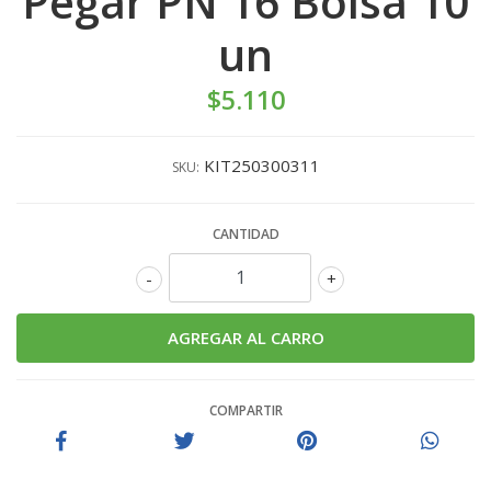
Pegar PN 16 Bolsa 10
un
$5.110
KIT250300311
SKU:
CANTIDAD
-
+
COMPARTIR