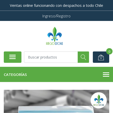
Ventas online funcionando con despachos a todo Chile
Ingreso/Registro
0
CATEGORÍAS