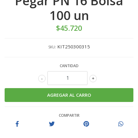
Pegar PN 16 Bolsa
100 un
$45.720
KIT250300315
SKU:
CANTIDAD
-
+
COMPARTIR