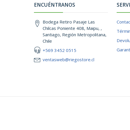
ENCUÉNTRANOS
SERV
Bodega Retiro Pasaje Las
Conta
Chilcas Poniente 408, Maipu, ,
Términ
Santiago, Región Metropolitana,
Devol
Chile
Garant
+569 3452 0515
ventasweb@riegostore.cl