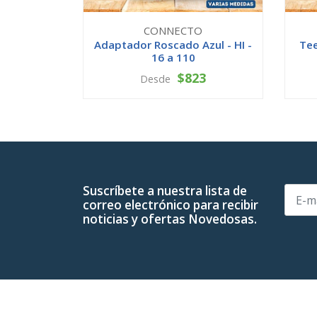
CONNECTO
Adaptador Roscado Azul - HI -
Tee
16 a 110
$823
Desde
VER OPCIONES
Suscríbete a nuestra lista de
correo electrónico para recibir
noticias y ofertas Novedosas.