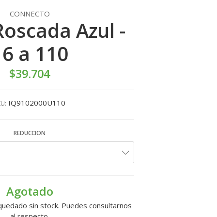
CONNECTO
Roscada Azul -
16 a 110
$39.704
IQ9102000U110
U:
REDUCCION
Agotado
quedado sin stock. Puedes consultarnos
al respecto.