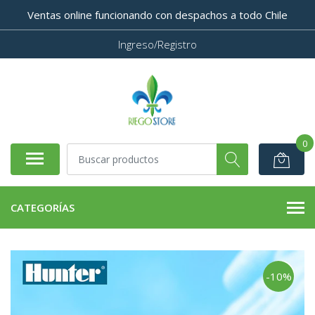
Ventas online funcionando con despachos a todo Chile
Ingreso/Registro
0
CATEGORÍAS
-10%