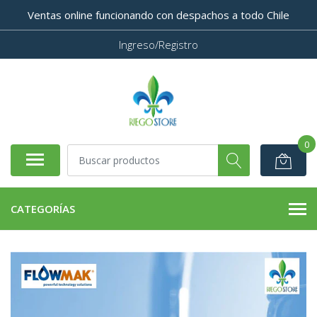
Ventas online funcionando con despachos a todo Chile
Ingreso/Registro
0
CATEGORÍAS