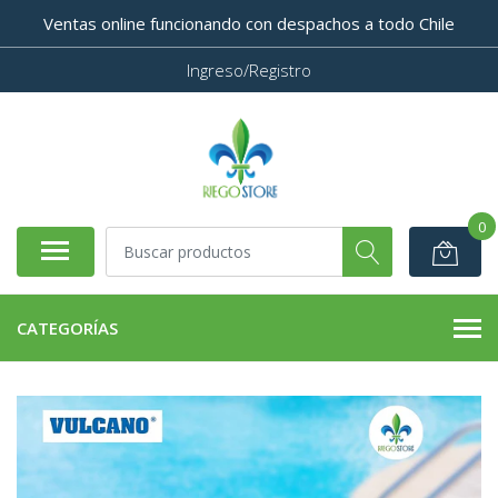
Ventas online funcionando con despachos a todo Chile
Ingreso/Registro
0
CATEGORÍAS