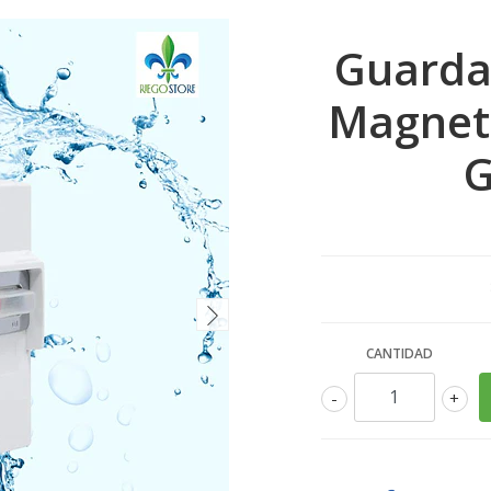
Guarda
Magnetic
G
CANTIDAD
-
+