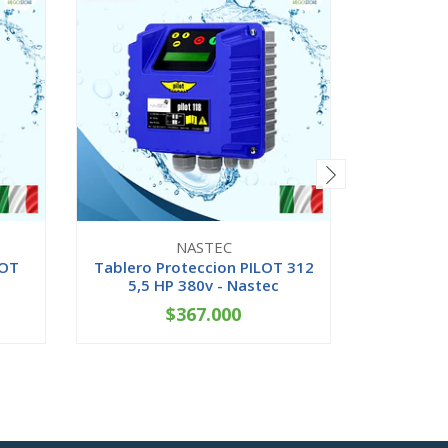
NASTEC
LOT
Tablero Proteccion PILOT 312
Tablero 
5,5 HP 380v - Nastec
15 H
$367.000
-
+
-