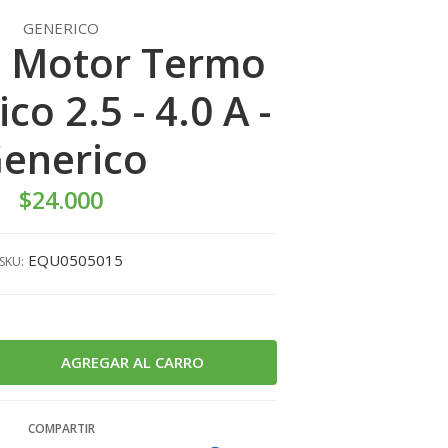
GENERICO
 Motor Termo
o 2.5 - 4.0 A -
enerico
$24.000
EQU0505015
SKU:
COMPARTIR