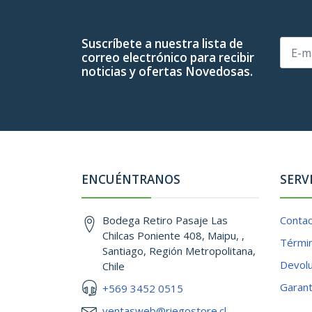
Suscríbete a nuestra lista de
correo electrónico para recibir
noticias y ofertas Novedosas.
ENCUÉNTRANOS
SERV
Bodega Retiro Pasaje Las
Conta
Chilcas Poniente 408, Maipu, ,
Términ
Santiago, Región Metropolitana,
Devol
Chile
Garant
+569 3452 0515
ventasweb@riegostore.cl