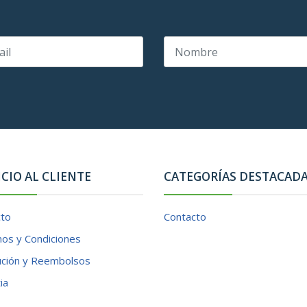
ICIO AL CLIENTE
CATEGORÍAS DESTACAD
cto
Contacto
os y Condiciones
ución y Reembolsos
ia