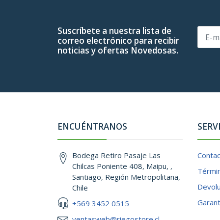
Suscríbete a nuestra lista de
correo electrónico para recibir
noticias y ofertas Novedosas.
ENCUÉNTRANOS
SERV
Bodega Retiro Pasaje Las
Conta
Chilcas Poniente 408, Maipu, ,
Términ
Santiago, Región Metropolitana,
Devol
Chile
Garant
+569 3452 0515
ventasweb@riegostore.cl