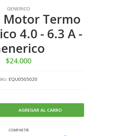
GENERICO
 Motor Termo
o 4.0 - 6.3 A -
enerico
$24.000
EQU0505020
SKU:
COMPARTIR