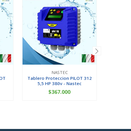
NASTEC
LOT
Tablero Proteccion PILOT 312
Tablero 
5,5 HP 380v - Nastec
15 H
$367.000
-
+
-