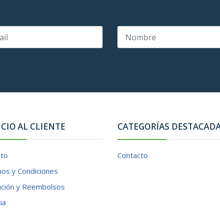
ICIO AL CLIENTE
CATEGORÍAS DESTACAD
cto
Contacto
os y Condiciones
ución y Reembolsos
ia