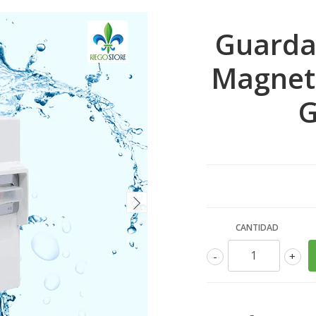
Guarda
Magnetic
G
CANTIDAD
-
+