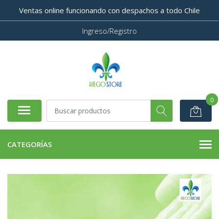
Ventas online funcionando con despachos a todo Chile
Ingreso/Registro
0
CATEGORÍAS