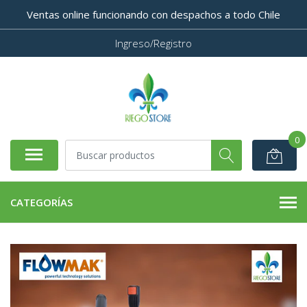
Ventas online funcionando con despachos a todo Chile
Ingreso/Registro
0
CATEGORÍAS