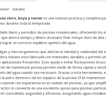
Tester - Vulcano
con cloro, boya y tester
es una solucion practica y completa p
ones durante toda la temporada.
uidado diario y periodico de piscinas residenciales, ofreciendo los
 que ahorra tiempo y dinero al usuario final. Incluye cloro de alta
lograr un correcto equilibrio quimico del agua.
s, algas y microorganismos que afectan la claridad y salubridad de
cadora Vulcano esta fabricada con materiales durables y permite un
aplicaciones frecuentes. Esto ayuda a evitar fluctuaciones brusca
l kit de mantencion piscina permite medir de forma rapida y sencilla
ento del agua cuando sea necesario. Gracias a esta herramienta, 
la piel o deterioro de los equipos de la piscina. El kit mantencion 
 cuentan con experiencia en el cuidado de piscinas, ya que simpl
ctico lo convierte en una excelente opcion para piscinas particu
r en comodidad, seguridad y eficiencia, asegurando agua cristalina