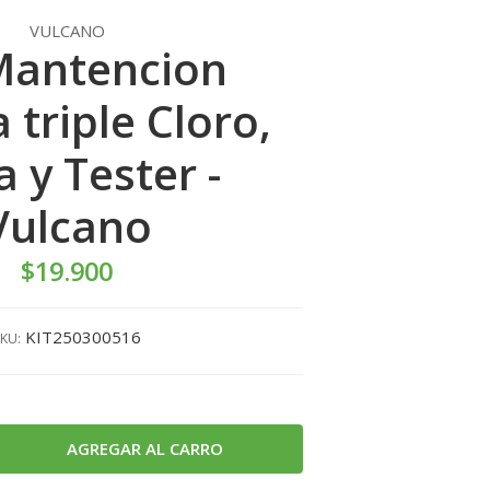
VULCANO
Mantencion
 triple Cloro,
 y Tester -
Vulcano
$19.900
KIT250300516
KU: