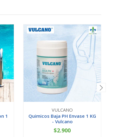
VULCANO
on 1
Quimicos Baja PH Envase 1 KG
Kit Ma
- Vulcano
Piscina
$2.900
-
+
-