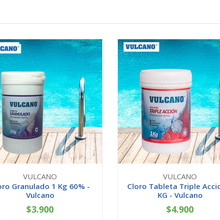
VULCANO
VULCANO
oro Granulado 1 Kg 60% -
Cloro Tableta Triple Acci
Vulcano
KG - Vulcano
$3.900
$4.900
+
-
+