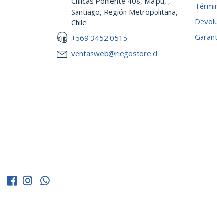
Chilcas Poniente 408, Maipu, ,
Términ
Santiago, Región Metropolitana,
Devol
Chile
Garant
+569 3452 0515
ventasweb@riegostore.cl