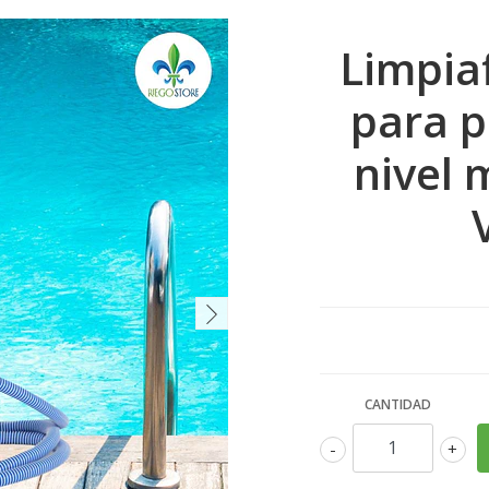
Limpia
para p
nivel 
CANTIDAD
-
+