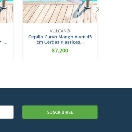
VULCANO
Cepillo Curvo Mango Alum 45
Limpi
...
cm Cerdas Plasticas...
Liviano 
$7.200
-
+
-
SUSCRIBIRSE