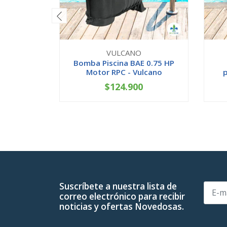
VULCANO
Bomba Piscina BAE 0.75 HP
Motor RPC - Vulcano
p
$124.900
-
+
-
Suscríbete a nuestra lista de
correo electrónico para recibir
noticias y ofertas Novedosas.