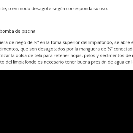
trante, o en modo desagote según corresponda su uso.
 bomba de piscina
ra de riego de ½” en la toma superior del limpiafondo, se abre el
edimentos, que son desagotados por la manguera de ¾” conectada
utilizar la bolsa de tela para retener hojas, pelos y sedimentos d
o del limpiafondo es necesario tener buena presión de agua en la 