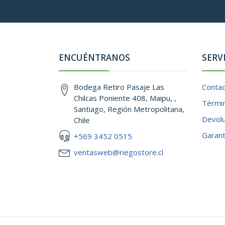
ENCUÉNTRANOS
SERV
Bodega Retiro Pasaje Las
Conta
Chilcas Poniente 408, Maipu, ,
Términ
Santiago, Región Metropolitana,
Devol
Chile
Garant
+569 3452 0515
ventasweb@riegostore.cl