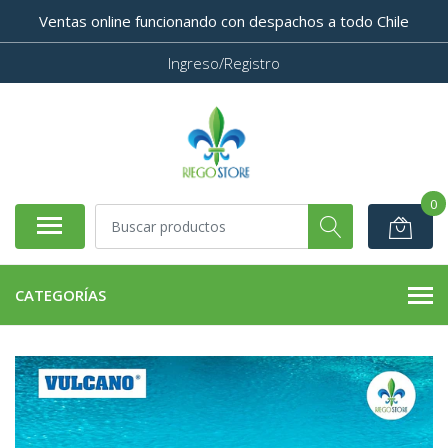
Ventas online funcionando con despachos a todo Chile
Ingreso/Registro
0
CATEGORÍAS