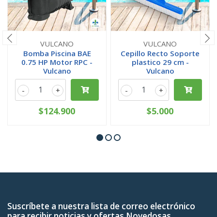
VULCANO
VULCANO
Bomba Piscina BAE
Cepillo Recto Soporte
0.75 HP Motor RPC -
plastico 29 cm -
Vulcano
Vulcano
-
+
-
+
$124.900
$5.000
Suscríbete a nuestra lista de correo electrónico
para recibir noticias y ofertas Novedosas.