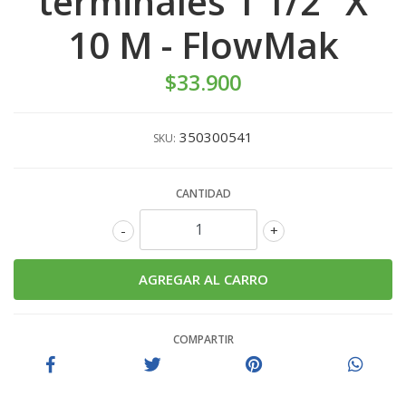
terminales 1 1/2" X
10 M - FlowMak
$33.900
350300541
SKU:
CANTIDAD
-
+
COMPARTIR