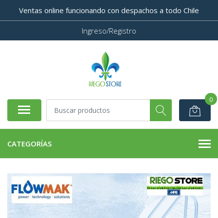
Ventas online funcionando con despachos a todo Chile
Ingreso/Registro
0
CATEGORÍAS