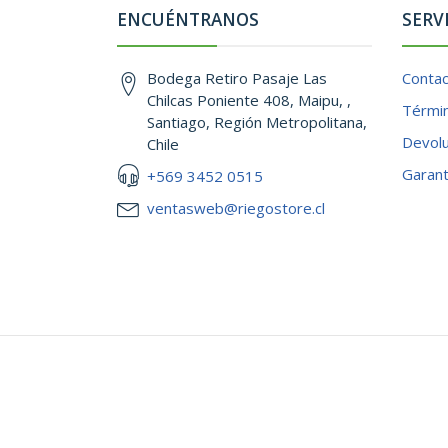
ENCUÉNTRANOS
SERV
Bodega Retiro Pasaje Las
Conta
Chilcas Poniente 408, Maipu, ,
Términ
Santiago, Región Metropolitana,
Devol
Chile
Garant
+569 3452 0515
ventasweb@riegostore.cl