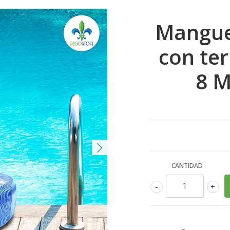
Manguer
con ter
8 M
CANTIDAD
-
+