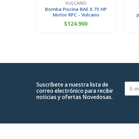
VULCANO
Bomba Piscina BAE 0.75 HP
Motor RPC - Vulcano
p
$124.900
-
+
-
Suscríbete a nuestra lista de
correo electrónico para recibir
noticias y ofertas Novedosas.