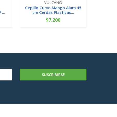
VULCANO
Cepillo Curvo Mango Alum 45
Limpi
...
cm Cerdas Plasticas...
Liviano 
$7.200
-
+
-
SUSCRIBIRSE