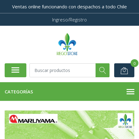
Ventas online funcionando con despachos a todo Chile
Ingreso/Registro
0
CATEGORÍAS