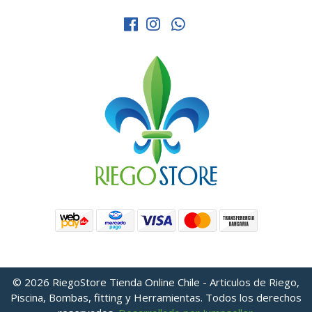
© 2026 RiegoStore Tienda Online Chile - Articulos de Riego,
Piscina, Bombas, fitting y Herramientas. Todos los derechos