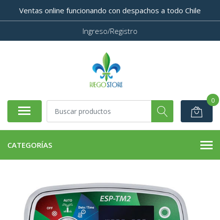
Ventas online funcionando con despachos a todo Chile
Ingreso/Registro
0
CATEGORÍAS