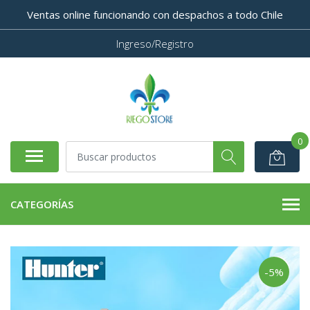
Ventas online funcionando con despachos a todo Chile
Ingreso/Registro
0
CATEGORÍAS
-5%