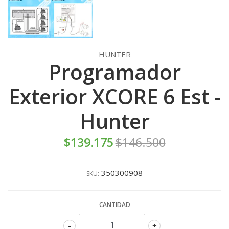
HUNTER
Programador
Exterior XCORE 6 Est -
Hunter
$139.175
$146.500
350300908
SKU:
CANTIDAD
-
+