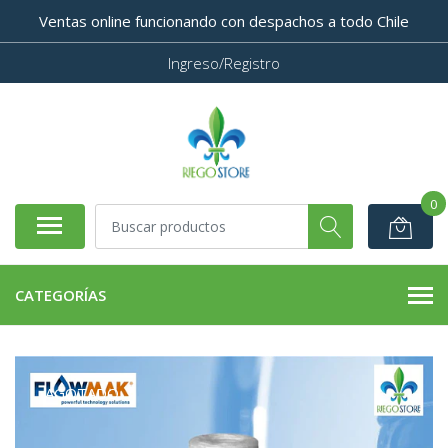
Ventas online funcionando con despachos a todo Chile
Ingreso/Registro
0
CATEGORÍAS
AGOTADO