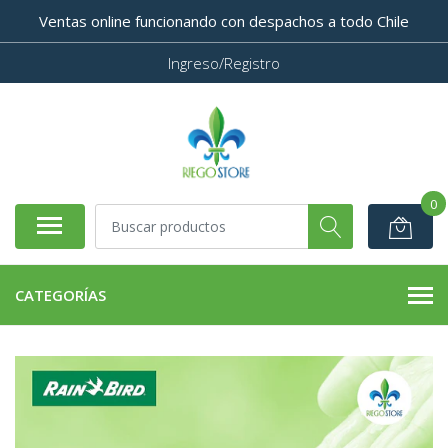
Ventas online funcionando con despachos a todo Chile
Ingreso/Registro
0
CATEGORÍAS